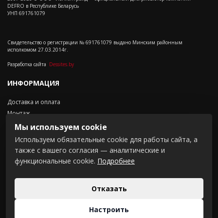
DEFRO в Республике Беларусь
УНП 691761079
Свидетельство о регистрации № 691761079 выдано Минским районным
исполкомом 27.03.2014г.
Разработка сайта
Dessites.by
ИНФОРМАЦИЯ
Доставка и оплата
Монтаж
Контакты
Мы используем cookie
Положение о cookie-файлах
Используем обязательные cookie для работы сайта, а
также с вашего согласия — аналитические и
СВЯЗАТЬСЯ С НАМИ
функциональные cookie.
Подробнее
Щомыслицки с/с 16-3,
комн.201
Отказать
+375 (44) 737 23 38
+375 (33) 335 64 70
Настроить