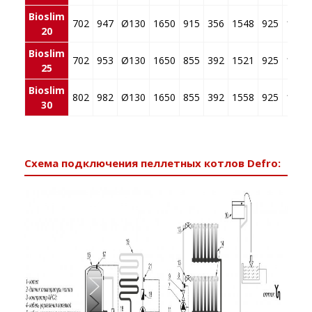
Bioslim
702
947
Ø130
1650
915
356
1548
925
190
20
Bioslim
702
953
Ø130
1650
855
392
1521
925
190
25
Bioslim
802
982
Ø130
1650
855
392
1558
925
190
30
Схема подключения пеллетных котлов Defro: