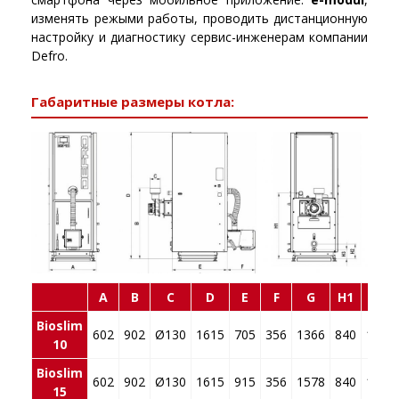
изменять режыми работы, проводить дистанционную
настройку и диагностику сервис-инженерам компании
Defro.
Габаритные размеры котла:
A
B
C
D
E
F
G
H1
H2
Bioslim
602
902
Ø130
1615
705
356
1366
840
190
10
Bioslim
602
902
Ø130
1615
915
356
1578
840
190
15