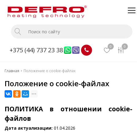
Главная
Каталог
0
0
+375 (44) 737 23 38
О компании
Доставка и оплата
Главная
Положение о cookie-файлах
Монтаж
Положение о cookie-файлах
Прайс
Контакты
ПОЛИТИКА в отношении cookie-
файлов
Дата актуализации:
01.04.2026