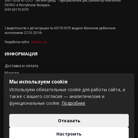
2007-2026 © ООО "Легионтрейд" - официальный дистрибьютер компании
DEFRO в Республике Беларусь
УНП 691761079
Свидетельство о регистрации № 691761079 выдано Минским районным
исполкомом 27.03.2014г.
Разработка сайта
Dessites.by
ИНФОРМАЦИЯ
Доставка и оплата
Монтаж
Контакты
Мы используем cookie
Положение о cookie-файлах
Используем обязательные cookie для работы сайта, а
также с вашего согласия — аналитические и
СВЯЗАТЬСЯ С НАМИ
функциональные cookie.
Подробнее
Щомыслицки с/с 16-3,
комн.201
Отказать
+375 (44) 737 23 38
+375 (33) 335 64 70
Настроить