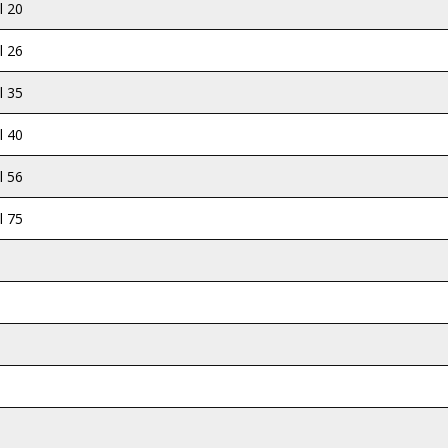
l 20
l 26
l 35
l 40
l 56
l 75