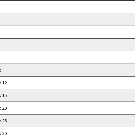
x
x 12
x 15
x 20
x 25
x 30