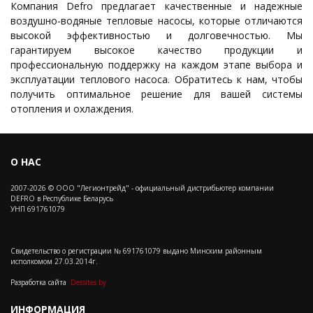
Компания Defro предлагает качественные и надежные
воздушно-водяные тепловые насосы, которые отличаются
высокой эффективностью и долговечностью. Мы
гарантируем высокое качество продукции и
профессиональную поддержку на каждом этапе выбора и
эксплуатации теплового насоса. Обратитесь к нам, чтобы
получить оптимальное решение для вашей системы
отопления и охлаждения.
О НАС
2007-2026 © ООО "Легионтрейд" - официальный дистрибьютер компании
DEFRO в Республике Беларусь
УНП 691761079
Свидетельство о регистрации № 691761079 выдано Минским районным
исполкомом 27.03.2014г.
Разработка сайта
Dessites.by
ИНФОРМАЦИЯ