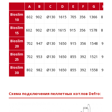
A
B
C
D
E
F
G
H1
Bioslim
602
902
Ø130
1615
705
356
1366
840
10
Bioslim
602
902
Ø130
1615
915
356
1578
840
15
Bioslim
702
947
Ø130
1650
915
356
1548
925
20
Bioslim
702
953
Ø130
1650
855
392
1521
925
25
Bioslim
802
982
Ø130
1650
855
392
1558
925
30
Схема подключения пеллетных котлов Defro: