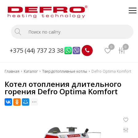
Главная
Каталог
0
0
+375 (44) 737 23 38
О компании
Доставка и оплата
Главная
Каталог
Твердотопливные котлы
Defro Optima Komfort
Монтаж
Котел отопления длительного
Прайс
горения Defro Optima Komfort
Контакты