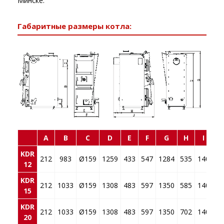
Минске.
Габаритные размеры котла:
A
B
C
D
E
F
G
H
I
KDR
212
983
Ø159
1259
433
547
1284
535
140
9
12
KDR
212
1033
Ø159
1308
483
597
1350
585
140
9
15
KDR
212
1033
Ø159
1308
483
597
1350
702
140
10
20