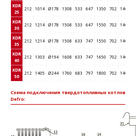
KDR
212
1014
Ø178
1308
533
647
1350
702
140
10
25
KDR
212
1214
Ø178
1508
533
647
1550
702
140
10
30
KDR
212
1214
Ø178
1508
633
747
1550
702
140
10
35
KDR
212
1303
Ø194
1608
633
747
1650
702
140
10
40
KDR
212
1405
Ø244
1760
683
797
1800
702
140
10
50
Схема подключения твердотопливных котлов
Defro: