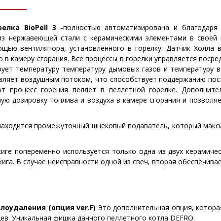
елка BioPell 3
-полностью автоматизирована и благодаря 
из нержавеющей стали с керамическими элементами в своей к
ощью вентилятора, установленного в горелку. Датчик Холла 
 в камеру сгорания. Все процессы в горелки управляется поср
рует температуру температуру дымовых газов и температуру в
авляет воздушным потоком, что способствует поддержанию пос
уют процесс горения пеллет в пеллетной горелке. Дополни
ую дозировку топлива и воздуха в камере сгорания и позволя
находится промежуточный шнековый подаватель, который макс
ге попеременно используется только одна из двух керамичес
га. В случае неисправности одной из свеч, вторая обеспечива
оудаления (опция ver.F)
Это дополнительная опция, котора
цев. Уникальная фишка данного пеллетного котла DEFRO.