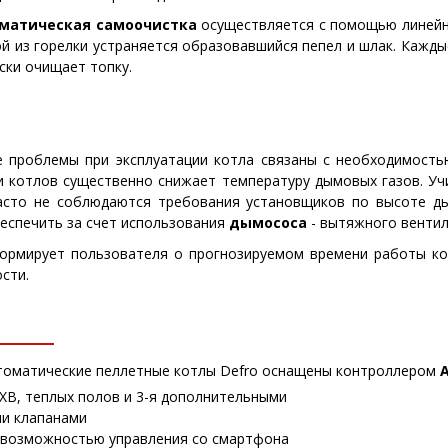
матическая самоочистка
осуществляется с помощью линейн
ой из горелки устраняется образовавшийся пепел и шлак. Кажд
ски очищает топку.
 проблемы при эксплуатации котла связаны с необходимост
 котлов существенно снижает температуру дымовых газов. Уч
асто не соблюдаются требования установщиков по высоте ды
еспечить за счет использования
дымососа
- вытяжного вентил
ормирует пользователя о прогнозируемом времени работы кот
сти.
томатические пеллетные котлы Defro оснащены контроллером
A
ГХВ, теплых полов и 3-я дополнительными
ми клапанами
с возможностью управления со смартфона