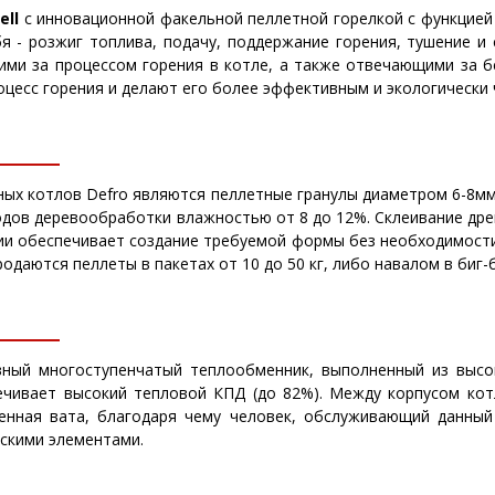
ell
с инновационной факельной пеллетной горелкой с функцией
 - розжиг топлива, подачу, поддержание горения, тушение и
ми за процессом горения в котле, а также отвечающими за б
оцесс горения и делают его более эффективным и экологически
ых котлов Defro являются пеллетные гранулы диаметром 6-8мм
одов деревообработки влажностью от 8 до 12%. Склеивание дре
ании обеспечивает создание требуемой формы без необходимост
одаются пеллеты в пакетах от 10 до 50 кг, либо навалом в биг-б
ный многоступенчатый теплообменник, выполненный из высо
печивает высокий тепловой КПД (до 82%). Между корпусом ко
менная вата, благодаря чему человек, обслуживающий данны
ескими элементами.