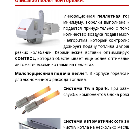
Описание пеллетной горелки:
Инновационная
пеллетная гор
минимуму. Горелки выполнена 
подается принудительно с пом
количество воздуха подаваемого
- алгоритма, который контроли
дозирует подачу топлива и упр
резких колебаний. Керамические вставки оптимизир
CONTROL,
которая обеспечивает еще более оптимальн
автоматическими котлами на пеллетах.
Малопорционная подача пеллет.
В корпусе горелки 
для экономичного расхода топлива.
Система Twin Spark.
При разжи
службы компонентов блока розжи
Система автоматичиского зол
чистку котла на несколько меся