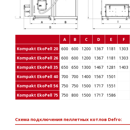
A
B
C
D
E
F
Kompakt EkoPell 20
600
600
1200
1367
1181
1303
Kompakt EkoPell 26
600
600
1200
1367
1181
1303
Kompakt EkoPell 35
650
650
1300
1467
1281
1403
Kompakt EkoPell 40
700
700
1400
1567
1501
Kompakt EkoPell 56
750
750
1500
1717
1551
Kompakt EkoPell 75
750
800
1500
1717
1586
Схема подключения пеллетных котлов Defro: