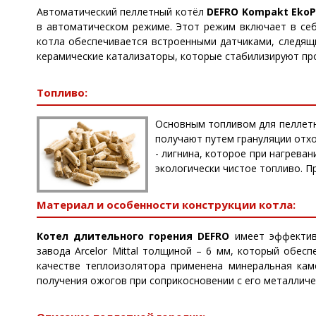
Автоматический пеллетный котёл
DEFRO Kompakt EkoP
в автоматическом режиме. Этот режим включает в себя
котла обеспечивается встроенными датчиками, следящи
керамические катализаторы, которые стабилизируют пр
Топливо:
Основным топливом для пеллетн
получают путем грануляции отх
- лигнина, которое при нагрев
экологически чистое топливо. Пр
Материал и особенности конструкции котла:
Котел длительного горения DEFRO
имеет эффектив
завода Arcelor Mittal толщиной – 6 мм, который обес
качестве теплоизолятора применена минеральная ка
получения ожогов при соприкосновении с его металлич