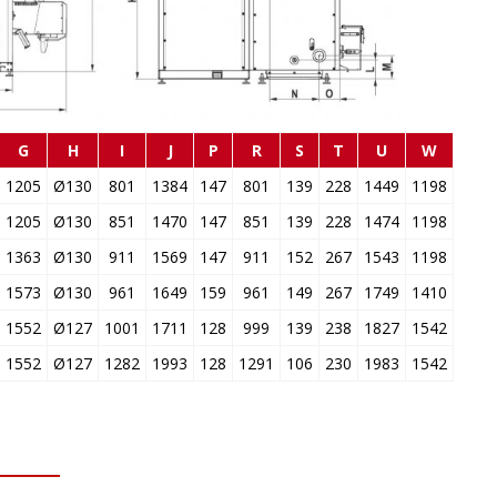
G
H
I
J
P
R
S
T
U
W
1205
Ø130
801
1384
147
801
139
228
1449
1198
1205
Ø130
851
1470
147
851
139
228
1474
1198
1363
Ø130
911
1569
147
911
152
267
1543
1198
1573
Ø130
961
1649
159
961
149
267
1749
1410
1552
Ø127
1001
1711
128
999
139
238
1827
1542
1552
Ø127
1282
1993
128
1291
106
230
1983
1542