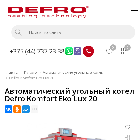
Главная
Каталог
0
0
+375 (44) 737 23 38
О компании
Доставка и оплата
Главная
Каталог
Автоматические угольные котлы
Монтаж
Defro Komfort Eko Lux 20
Прайс
Автоматический угольный котел
Defro Komfort Eko Lux 20
Контакты