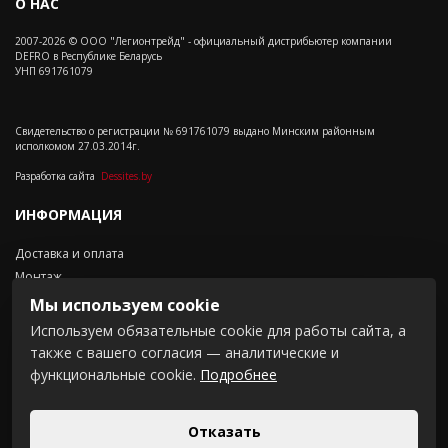
О НАС
2007-2026 © ООО "Легионтрейд" - официальный дистрибьютер компании
DEFRO в Республике Беларусь
УНП 691761079
Свидетельство о регистрации № 691761079 выдано Минским районным
исполкомом 27.03.2014г.
Разработка сайта
Dessites.by
ИНФОРМАЦИЯ
Доставка и оплата
Монтаж
Контакты
Мы используем cookie
Положение о cookie-файлах
Используем обязательные cookie для работы сайта, а
также с вашего согласия — аналитические и
СВЯЗАТЬСЯ С НАМИ
функциональные cookie.
Подробнее
Щомыслицки с/с 16-3,
комн.201
Отказать
+375 (44) 737 23 38