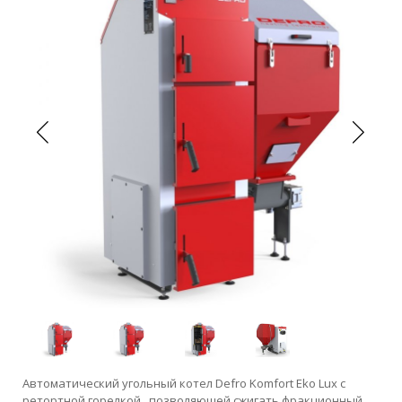
Автоматический угольный котел Defro Komfort Eko Lux с
ретортной горелкой , позволяющей сжигать фракционный