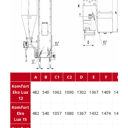
A
B
C1
C2
D
E
F
G
Komfort
Eko Lux
482
540
1062
1090
1302
1367
1409
1426
12
Komfort
Eko
482
540
1057
1080
1367
1432
1474
1426
Lux 15