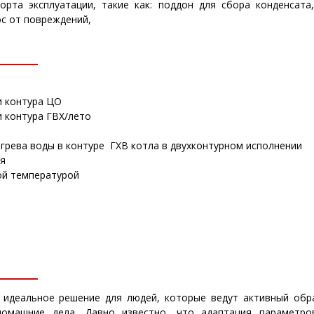
рта эксплуатации, такие как: поддон для сбора конденсата,
с от повреждений,
 контура ЦО
 контура ГВХ/лето
грева воды в контуре ГХВ котла в двухконтурном исполнении
ия
ой температурой
 идеальное решение для людей, которые ведут активный обр
домашние дела. Давно известно, что адаптация параметро