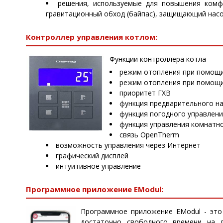
решения, используемые для повышения комфо
гравитационный обход (байпас), защищающий насо
Контроллер управления котлом:
Функции контроллера котла
режим отопления при помощи
режим отопления при помощи
приоритет ГХВ
функция предварительного на
функция погодного управлен
функция управления комнатн
связь OpenTherm
возможность управления через Интернет
графический дисплей
интуитивное управление
Программное приложение EModul:
Программное приложение EModul - это
достаточно свободного времени на 