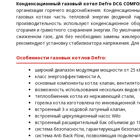
Конденсационный газовый котел Defro DCG COMFO
организации горячего водоснабжения. Конденсационны
газовых котлах часть тепловой энергии (водяной п
производительность используют конденсационное обор
сгорания и грамотного сохранения энергии. По умолчан
сжиженном газе, для без необходимо замены жиклеров
рекомендуют установку стабилизатора напряжения. Для
Особенности газовых котлов Defro:
широкий диапазон модуляции мощности от 25 к
класс энергоэффективности A,
основные компоненты котла: клапан, вентилят
возможность использования нескольких видов 
теплообменник котла из нержавеющей стали,
горелка котла изготовлена по инновационной т
встроенный 3-х ходовой латунный клапан,
встроенный циркуляционный насос Wilo
встроенный расширительный бак объемом до 10
система безопасности, гарантирующая безопасн
система Anti Back Flow, позволяющая подключи