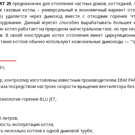
RT 25
предназначен для отопления частных домов, коттеджей, 
е газовые котлы – универсальный и экономичный вариант от
ар) удаляется через дымоход вместе с отходами горения. 
удование. Данный агрегат способен вырабатывать большее к
ию котел работает на природном магистральном газе, но при 
. В своей конструкции котел отопления имеет циркуляционны
 таких котлов обычно используют коаксиальные дымоходы — "тр
Вт,
ор, контроллер изготовлены известным производителем EBM PA
газа посредством настроек скорости вращения вентилятора без
ехнологии горения BLU JET,
 литров,
ость эксплуатации котла,
ть несколько котлов к одной дымовой трубе,