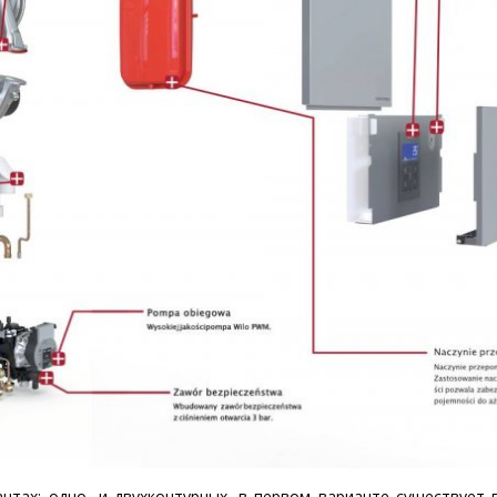
нтах: одно- и двухконтурных, в первом варианте существует