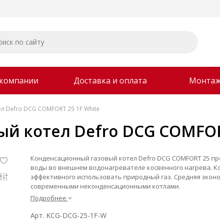
 компании
Доставка и оплата
Монта
л Defro DCG COMFORT 25 1F White
й котел Defro DCG COMFORT
Конденсационный газовый котел Defro DCG COMFORT 25 пр
воды во внешнем водонагревателе косвенного нагрева. 
эффективного использовать природный газ. Средняя эконо
современными неконденсационными котлами.
Подробнее
Арт. KCG-DCG-25-1F-W