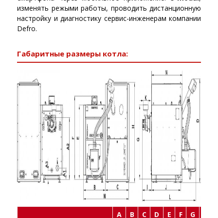
изменять режыми работы, проводить дистанционную
настройку и диагностику сервис-инженерам компании
Defro.
Габаритные размеры котла:
A
B
C
D
E
F
G
H
I