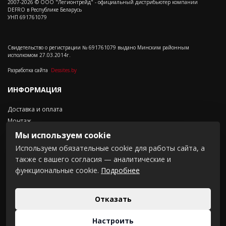
2007-2026 © ООО "Легионтрейд" - официальный дистрибьютер компании
DEFRO в Республике Беларусь
УНП 691761079
Свидетельство о регистрации № 691761079 выдано Минским районным
исполкомом 27.03.2014г.
Разработка сайта
Dessites.by
ИНФОРМАЦИЯ
Доставка и оплата
Монтаж
Контакты
Мы используем cookie
Положение о cookie-файлах
Используем обязательные cookie для работы сайта, а
также с вашего согласия — аналитические и
СВЯЗАТЬСЯ С НАМИ
функциональные cookie.
Подробнее
Щомыслицки с/с 16-3,
комн.201
Отказать
+375 (44) 737 23 38
+375 (33) 335 64 70
Настроить