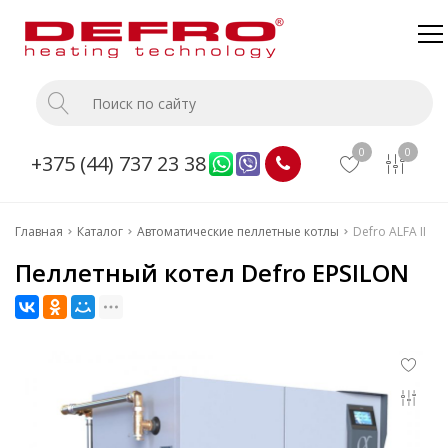
Главная
Каталог
0
0
+375 (44) 737 23 38
О компании
Доставка и оплата
Главная
Каталог
Автоматические пеллетные котлы
Defro ALFA II
Монтаж
Пеллетный котел Defro EPSILON
Прайс
Контакты