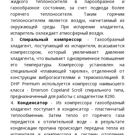
жидкого теплоносителя в парообразное и
газообразное состояние, за счет подвода более
горячего теплоносителя. Таким горячим
теплоносителем является воздух, нагнетаемый из
окружающей среды. При испарении хладагента,
испаритель охлаждает атмосферный воздух.
Спиральный компрессор
- Газообразный
хладагент, поступающий из испарителя, всасывается
компрессором, который увеличивает давление
хладагента, что вызывает одновременное повышение
его температуры. Компрессор установлен на
специальной «плавающей тарелке», отделенной от
конструкции виброгасителями и термоизоляцией. В
DHP Premium используется компрессор наивысшего
класса - Emerson Copeland Scroll спирального типа,
предназначенный для работы с хладагентом R290.
Конденсатор
- Из компрессора газообразный
хладагент поступает в конденсатор - пластинчатый
теплообменник. Затем тепло от горячего газа
передается к отопительной воде - в результате
конденсации пропана происходит передача тепла из
испарителя и компрессора в систему отопления.