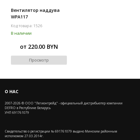
Вентилятор наддува
WPA117
Код товара: 1526
В наличии
от 220.00 BYN
Просмотр
О НАС
2007-2026 © ООО "Легионтрейд" - официальный дистрибьютер компании
DEFRO в Республике Беларусь
УНП 691761079
Свидетельство о регистрации № 691761079 выдано Минским районным
исполкомом 27.03.2014г.