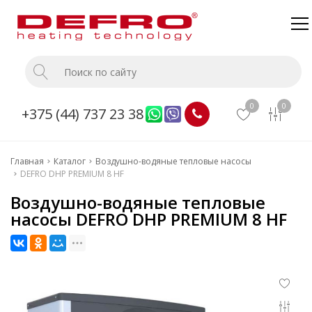
Главная
Каталог
0
0
+375 (44) 737 23 38
О компании
Доставка и оплата
Главная
Каталог
Воздушно-водяные тепловые насосы
Монтаж
DEFRO DHP PREMIUM 8 HF
Прайс
Воздушно-водяные тепловые
насосы DEFRO DHP PREMIUM 8 HF
Контакты