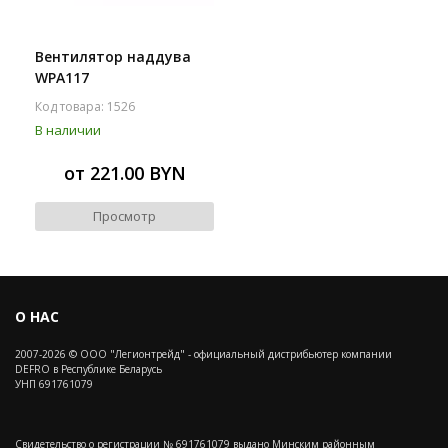
Вентилятор наддува
WPA117
Код товара: 1526
В наличии
от 221.00 BYN
Просмотр
О НАС
2007-2026 © ООО "Легионтрейд" - официальный дистрибьютер компании
DEFRO в Республике Беларусь
УНП 691761079
Свидетельство о регистрации № 691761079 выдано Минским районным